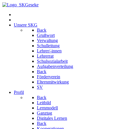
Unsere SKG
Back
Grußwort
Verwaltung
Schulleitung
Lehrer/-innen
Lehrerrat
Schulsozialarbeit
Aufgabenverteilung
Back
Förderverein
Elternmitwirkung
SV
Profil
Back
Leitbild
Lernmodell
Ganztag
Digitales Lernen
Back
Kooperationen