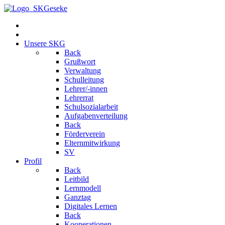
Unsere SKG
Back
Grußwort
Verwaltung
Schulleitung
Lehrer/-innen
Lehrerrat
Schulsozialarbeit
Aufgabenverteilung
Back
Förderverein
Elternmitwirkung
SV
Profil
Back
Leitbild
Lernmodell
Ganztag
Digitales Lernen
Back
Kooperationen